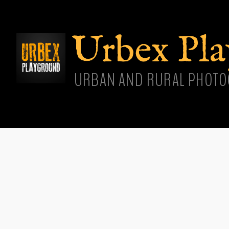
Aller
cont
princ
Urbex Pl
URBAN AND RURAL PHOTO