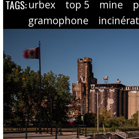
TAGS:
urbex
top 5
mine
p
gramophone
incinéra