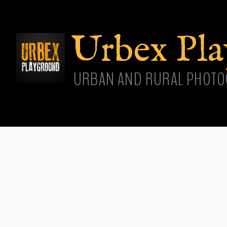
Aller
cont
princ
Urbex Pl
URBAN AND RURAL PHOTO