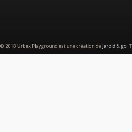
© 2018 Urbex Playground est une création de
Jarold & go
. 