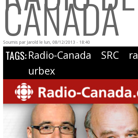
CANADA
Soumis par
Jarold
le lun, 08/12/2013 - 18:40
TAGS:
Radio-Canada
SRC
r
urbex