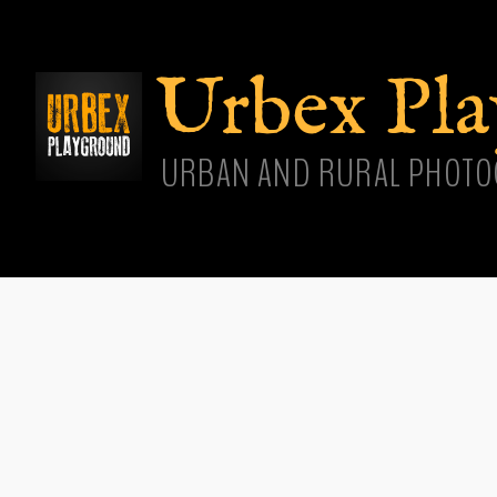
Aller
cont
princ
Urbex Pl
URBAN AND RURAL PHOTO