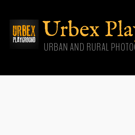
Aller
cont
princ
Urbex Pl
URBAN AND RURAL PHOTO