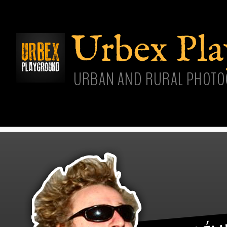
Aller
cont
princ
Urbex Pl
URBAN AND RURAL PHOTO