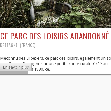
CE PARC DES LOISIRS ABANDONNÉ
BRETAGNE, (FRANCE)
Méconnu des urbexers, ce parc des loisirs, également un zo
est situé en Bretagne sur une petite route rurale. Créé au
En savoir plus
début des années 1990, ce...