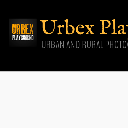
Aller
cont
princ
Urbex Pl
URBAN AND RURAL PHOTO