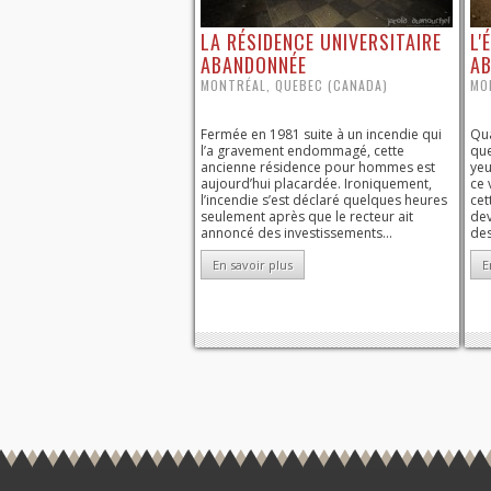
LA RÉSIDENCE UNIVERSITAIRE
L'
ABANDONNÉE
A
MONTRÉAL, QUEBEC (CANADA)
MO
Fermée en 1981 suite à un incendie qui
Qua
l’a gravement endommagé, cette
que
ancienne résidence pour hommes est
yeu
aujourd’hui placardée. Ironiquement,
ce 
l’incendie s’est déclaré quelques heures
cet
seulement après que le recteur ait
dev
annoncé des investissements...
des
En savoir plus
E