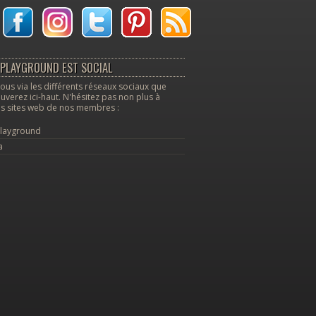
PLAYGROUND EST SOCIAL
ous via les différents réseaux sociaux que
uverez ici-haut. N'hésitez pas non plus à
les sites web de nos membres :
layground
a