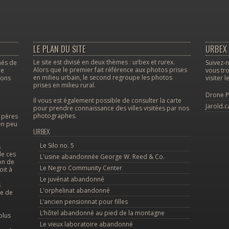
LE PLAN DU SITE
URBEX 
Le site est divisé en deux thèmes : urbex et rurex.
nés de
Suivez-n
Alors que le premier fait référence aux photos prises
le
vous tro
en milieu urbain, le second regroupe les photos
vons
visiter 
prises en milieu rural.
Drone P
Il vous est également possible de consulter la carte
Jarold.c
pour prendre connaissance des villes visitées par nos
photographes.
s pères
en peu
URBEX
Le Silo no. 5
s
de ces
L'usine abandonnée George W. Reed & Co.
on de
Le Negro Community Center
oit à
Le juvénat abandonné
s
L'orphelinat abandonné
le de
L’ancien pensionnat pour filles
L’hôtel abandonné au pied de la montagne
plus
Le vieux laboratoire abandonné