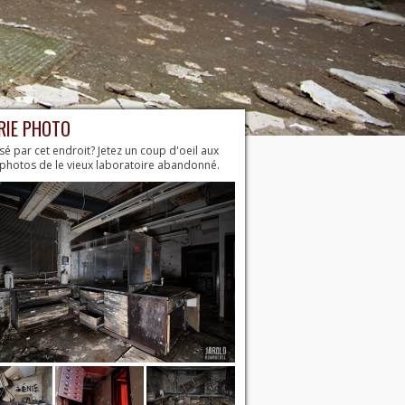
RIE PHOTO
sé par cet endroit? Jetez un coup d'oeil aux
 photos de le vieux laboratoire abandonné.