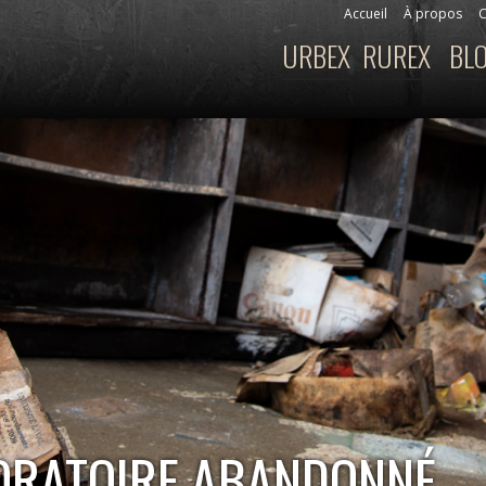
Aller au
Accueil
À propos
C
Menu secondaire
contenu
URBEX
RUREX
BL
Menu principal
principal
BORATOIRE ABANDONNÉ