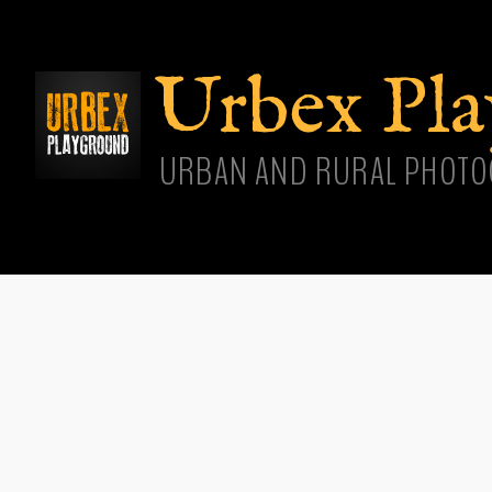
Aller
cont
princ
Urbex Pl
URBAN AND RURAL PHOTO