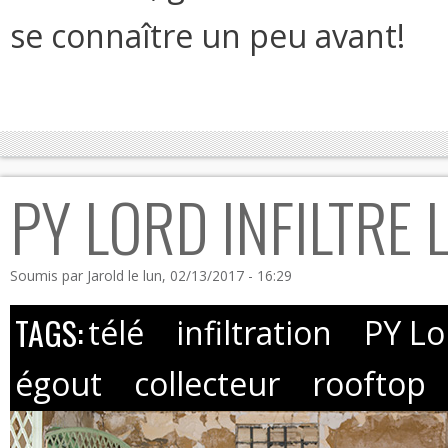
se connaître un peu avant!
PY LORD INFILTRE 
Soumis par
Jarold
le lun, 02/13/2017 - 16:29
TAGS:
télé
infiltration
PY Lo
égout
collecteur
rooftop