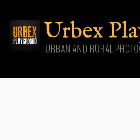
Aller
cont
princ
Urbex Pl
URBAN AND RURAL PHOTO