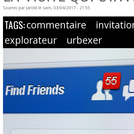
Soumis par
Jarold
le sam, 03/04/2017 - 21:55
TAGS:
commentaire
invitatio
explorateur
urbexer