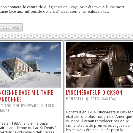
ons honnête, le centre de villégiature de Gray Rocks était voué à une mort
taine face aux millions de dollars d’investissements réalisés à la...
n savoir plus
ANCIENNE BASE MILITAIRE
L'INCINÉRATEUR DICKSON
ANDONNÉE
MONTRÉAL, QUEBEC (CANADA)
NT-ADOLPHE D'HOWARD, QUEBEC
NADA)
Construit en 1954, l'incinérateur Dickso
était alors le plus moderne d'Amérique
du nord. Il venait remplacer ces vieux
ée en 1987, l'ancienne base
incinérateurs de premières vagues où
taire canadienne du Lac-St-Denis à
les chevaux étaient utilisés pour la
nt-Adolphe-d'Howard débuta ses