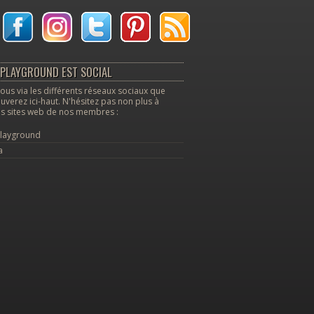
PLAYGROUND EST SOCIAL
ous via les différents réseaux sociaux que
uverez ici-haut. N'hésitez pas non plus à
les sites web de nos membres :
layground
a