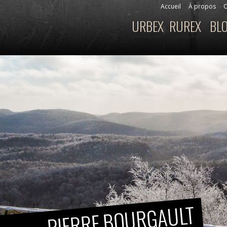
Aller au
Accueil
À propos
C
Menu secondaire
contenu
URBEX
RUREX
BL
Menu principal
principal
PIERRE BOURGAULT