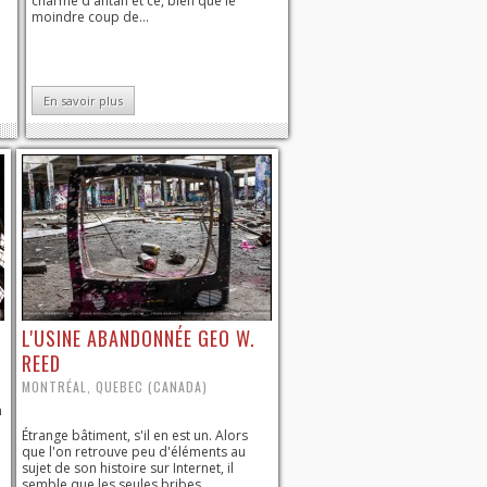
charme d'antan et ce, bien que le
moindre coup de...
En savoir plus
L'USINE ABANDONNÉE GEO W.
REED
MONTRÉAL, QUEBEC (CANADA)
n
Étrange bâtiment, s'il en est un. Alors
que l'on retrouve peu d'éléments au
sujet de son histoire sur Internet, il
semble que les seules bribes