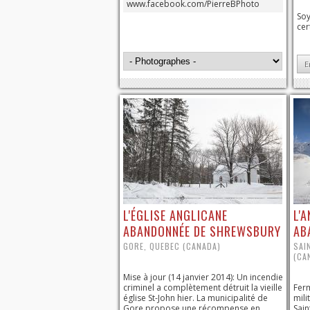
www.facebook.com/PierreBPhoto
Soy
cer
E
L'ÉGLISE ANGLICANE
L'
ABANDONNÉE DE SHREWSBURY
AB
GORE, QUEBEC (CANADA)
SAI
(CA
Mise à jour (14 janvier 2014): Un incendie
criminel a complètement détruit la vieille
Ferm
église St-John hier. La municipalité de
mili
Gore propose une récompense en
Sai