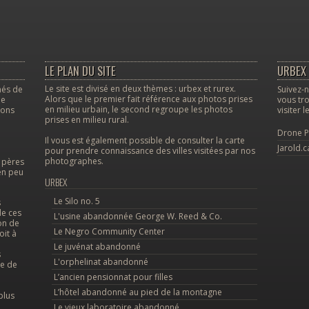
LE PLAN DU SITE
URBEX 
Le site est divisé en deux thèmes : urbex et rurex.
nés de
Suivez-n
Alors que le premier fait référence aux photos prises
le
vous tro
en milieu urbain, le second regroupe les photos
vons
visiter 
prises en milieu rural.
Drone P
Il vous est également possible de consulter la carte
Jarold.c
pour prendre connaissance des villes visitées par nos
photographes.
s pères
en peu
URBEX
Le Silo no. 5
s
de ces
L'usine abandonnée George W. Reed & Co.
on de
Le Negro Community Center
oit à
Le juvénat abandonné
s
L'orphelinat abandonné
le de
L’ancien pensionnat pour filles
L’hôtel abandonné au pied de la montagne
plus
Le vieux laboratoire abandonné