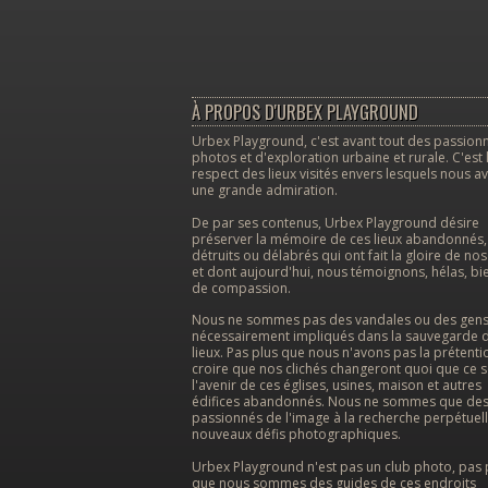
À PROPOS D'URBEX PLAYGROUND
Urbex Playground, c'est avant tout des passion
photos et d'exploration urbaine et rurale. C'est 
respect des lieux visités envers lesquels nous a
une grande admiration.
De par ses contenus, Urbex Playground désire
préserver la mémoire de ces lieux abandonnés,
détruits ou délabrés qui ont fait la gloire de no
et dont aujourd'hui, nous témoignons, hélas, bi
de compassion.
Nous ne sommes pas des vandales ou des gen
nécessairement impliqués dans la sauvegarde 
lieux. Pas plus que nous n'avons pas la prétenti
croire que nos clichés changeront quoi que ce s
l'avenir de ces églises, usines, maison et autres
édifices abandonnés. Nous ne sommes que de
passionnés de l'image à la recherche perpétuel
nouveaux défis photographiques.
Urbex Playground n'est pas un club photo, pas 
que nous sommes des guides de ces endroits