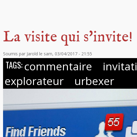
La visite qui s'invite!
Soumis par
Jarold
le sam, 03/04/2017 - 21:55
commentaire
invitat
TAGS:
explorateur
urbexer