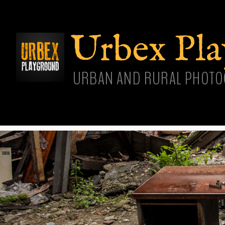
Aller
cont
princ
Urbex Pl
URBAN AND RURAL PHOTO