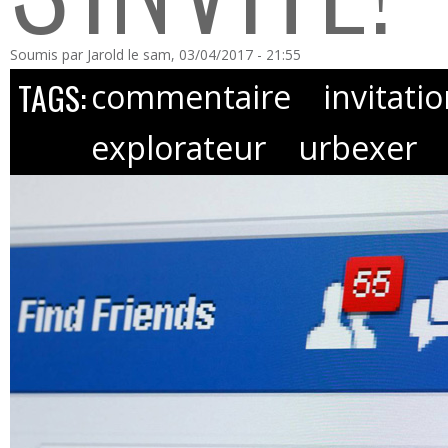
Soumis par
Jarold
le sam, 03/04/2017 - 21:55
TAGS:
commentaire
invitati
explorateur
urbexer