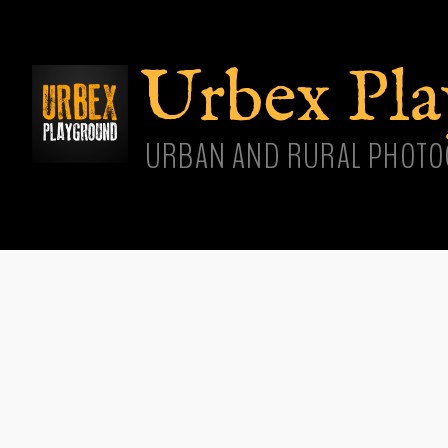
Aller
cont
princ
Urbex Pl
URBAN AND RURAL PHOTO