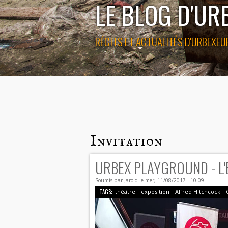
LE BLOG D'U
RÉCITS ET ACTUALITÉS D'URBEXEU
Invitation
URBEX PLAYGROUND - L'
Soumis par
Jarold
le mer, 11/08/2017 - 10:09
TAGS:
théâtre
exposition
Alfred Hitchcock