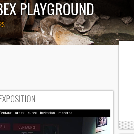
RBEX PLAYGROUND
RS
EXPOSITION
Centaur
urbex
rurex
invitation
montreal