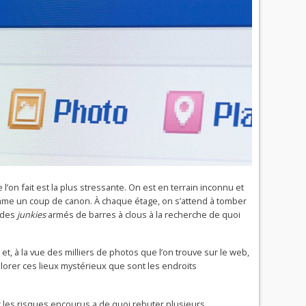
l’on fait est la plus stressante. On est en terrain inconnu et
omme un coup de canon. À chaque étage, on s’attend à tomber
u des
junkies
armés de barres à clous à la recherche de quoi
d et, à la vue des milliers de photos que l’on trouve sur le web,
orer ces lieux mystérieux que sont les endroits
e et les risques encourus a de quoi rebuter plusieurs