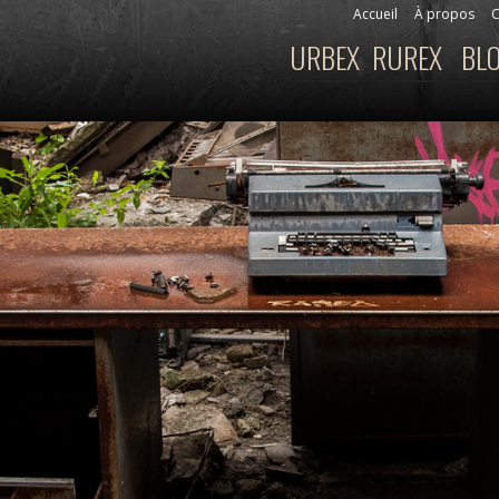
Aller au
Accueil
À propos
C
Menu secondaire
contenu
URBEX
RUREX
BL
Menu principal
principal