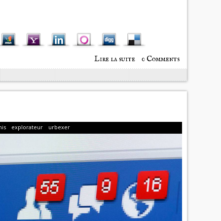
Lire la suite
0 Comments
de Urbex
Playground -
L'exposition
is
explorateur
urbexer