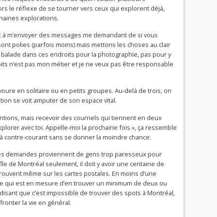
s le réflexe de se tourner vers ceux qui explorent déjà,
chaines explorations.
x à m’envoyer des messages me demandant de si vous
nt polies (parfois moins) mais mettons les choses au clair
e balade dans ces endroits pour la photographie, pas pour y
its n’est pas mon métier et je ne veux pas être responsable
oure en solitaire ou en petits groupes. Au-delà de trois, on
ration se voit amputer de son espace vital.
entions, mais recevoir des courriels qui tiennent en deux
plorer avec toi. Appelle-moi la prochaine fois », ça ressemble
r à contre-courant sans se donner la moindre chance.
e ces demandes proviennent de gens trop paresseux pour
’île de Montréal seulement, il doit y avoir une centaine de
rouvent même sur les cartes postales. En moins d’une
rte qui est en mesure d’en trouver un minimum de deux ou
 disant que c’est impossible de trouver des spots à Montréal,
fronter la vie en général.