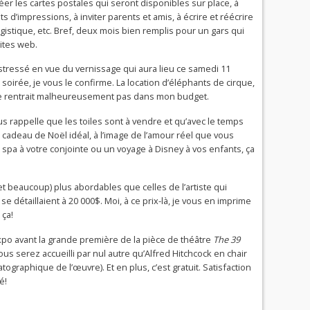
éer les cartes postales qui seront disponibles sur place, à
sts d’impressions, à inviter parents et amis, à écrire et réécrire
gistique, etc. Bref, deux mois bien remplis pour un gars qui
ites web.
stressé en vue du vernissage qui aura lieu ce samedi 11
irée, je vous le confirme. La location d’éléphants de cirque,
ne rentrait malheureusement pas dans mon budget.
us rappelle que les toiles sont à vendre et qu’avec le temps
 cadeau de Noël idéal, à l’image de l’amour réel que vous
 spa à votre conjointe ou un voyage à Disney à vos enfants, ça
t beaucoup) plus abordables que celles de l’artiste qui
e détaillaient à 20 000$. Moi, à ce prix-là, je vous en imprime
 ça!
expo avant la grande première de la pièce de théâtre
The 39
us serez accueilli par nul autre qu’Alfred Hitchcock en chair
tographique de l’œuvre). Et en plus, c’est gratuit. Satisfaction
é!