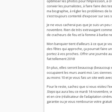
optimiser les photos pour l’impression, à cr
convier les journalistes, à faire faire des te
ma biographie, à régler les problèmes de lo
s’est toujours contenté d’exposer sur ses s
Je ne vous cacherai pas que je suis un peu 
novembre. Rien de très extravagant comme so
de cracheurs de feu et la femme à barbe 
Mon banquier tient d’ailleurs à ce que je vo
des fêtes qui approche, ça pourrait faire un
portez à vos proches. Offrir une journée au
fait tellement 2016!
En plus, elles seront beaucoup (beaucoup e
occupaient les murs avant moi. Les siennes s
au moins 10 et je vous fais un site web avec
Pour le reste, sachez que si vous visitez l’
Steps
qui aura lieu ce mardi 14 novembre, vo
et en cire (réalisateur de l’adaptation cinéma
garantie ou je vous rembourse votre gratuit