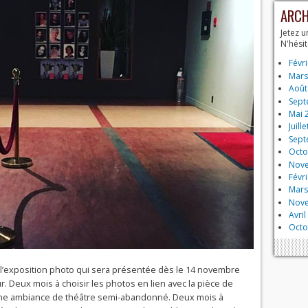
ARCH
Jetez u
N'hési
Févr
Mars
Août
Sept
Mai 
Juill
Sept
Octo
Nov
Févr
Mars
Nov
Avril
Octo
r l’exposition photo qui sera présentée dès le 14 novembre
 Deux mois à choisir les photos en lien avec la pièce de
ne ambiance de théâtre semi-abandonné. Deux mois à