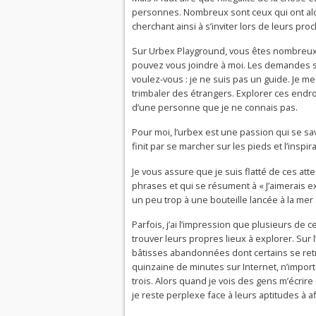
personnes. Nombreux sont ceux qui ont alor
cherchant ainsi à s’inviter lors de leurs pro
Sur Urbex Playground, vous êtes nombreu
pouvez vous joindre à moi. Les demandes so
voulez-vous : je ne suis pas un guide. Je m
trimbaler des étrangers. Explorer ces endro
d’une personne que je ne connais pas.
Pour moi, l’urbex est une passion qui se sav
finit par se marcher sur les pieds et l’inspi
Je vous assure que je suis flatté de ces att
phrases et qui se résument à « J’aimerais ex
un peu trop à une bouteille lancée à la me
Parfois, j’ai l’impression que plusieurs d
trouver leurs propres lieux à explorer. Sur l
bâtisses abandonnées dont certains se ret
quinzaine de minutes sur Internet, n’impo
trois. Alors quand je vois des gens m’écrire
je reste perplexe face à leurs aptitudes à af