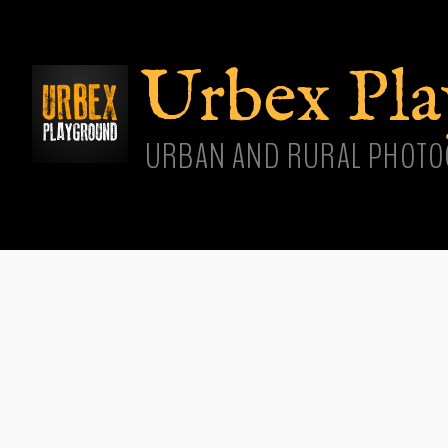
Aller
cont
princ
Urbex Pl
URBAN AND RURAL PHOTO