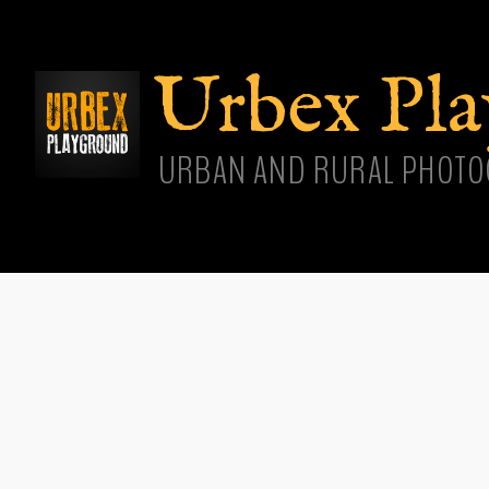
Aller
cont
princ
Urbex Pl
URBAN AND RURAL PHOTO