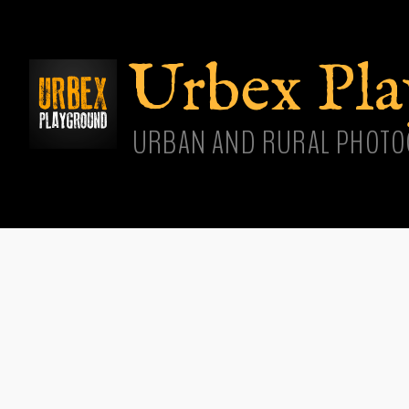
Aller
cont
princ
Urbex Pl
URBAN AND RURAL PHOTO