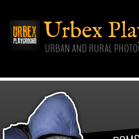
Aller
cont
princ
Urbex Pl
URBAN AND RURAL PHOTO