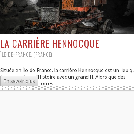
LA CARRIÈRE HENNOCQUE
ÎLE-DE-FRANCE, (FRANCE)
Située en Île-de-France, la carrière Hennocque est un lieu q
fut marqué par l’Histoire avec un grand H. Alors que des
En savoir plus
crayères (carrière où est...