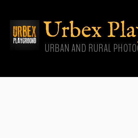
Aller
cont
princ
Urbex Pl
URBAN AND RURAL PHOTO