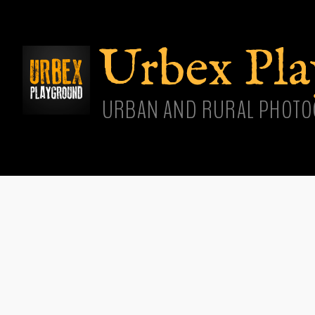
Aller
cont
princ
Urbex Pl
URBAN AND RURAL PHOTO