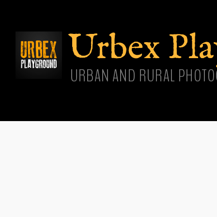
Aller
cont
princ
Urbex Pl
URBAN AND RURAL PHOTO