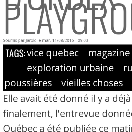
PLAYGR
Soumis par
Jarold
le mar, 11/08/2016 - 09:03
TAGS:
vice quebec
magazine
exploration urbaine
r
poussières
vieilles choses
Elle avait été donné il y a dé
finalement, l'entrevue donné
Québec a été publiée ce mati