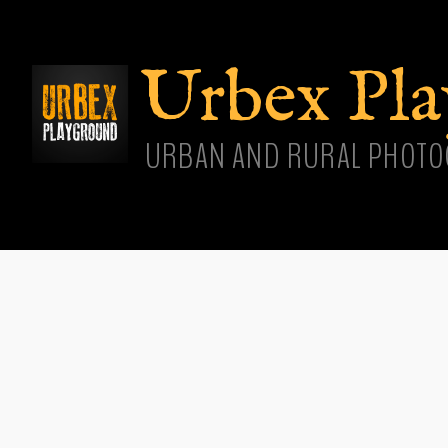
Aller
cont
princ
Urbex Pl
URBAN AND RURAL PHOTO