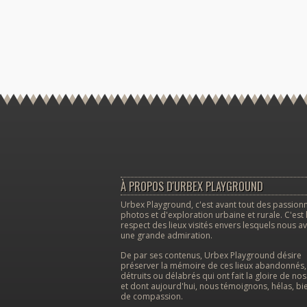
À PROPOS D'URBEX PLAYGROUND
Urbex Playground, c'est avant tout des passion
photos et d'exploration urbaine et rurale. C'est 
respect des lieux visités envers lesquels nous a
une grande admiration.
De par ses contenus, Urbex Playground désire
préserver la mémoire de ces lieux abandonnés,
détruits ou délabrés qui ont fait la gloire de no
et dont aujourd'hui, nous témoignons, hélas, bi
de compassion.