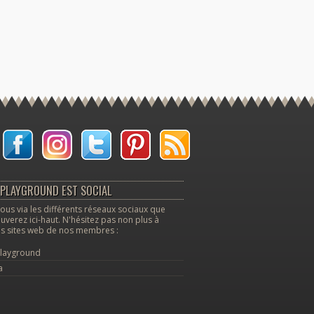
PLAYGROUND EST SOCIAL
ous via les différents réseaux sociaux que
uverez ici-haut. N'hésitez pas non plus à
les sites web de nos membres :
layground
a