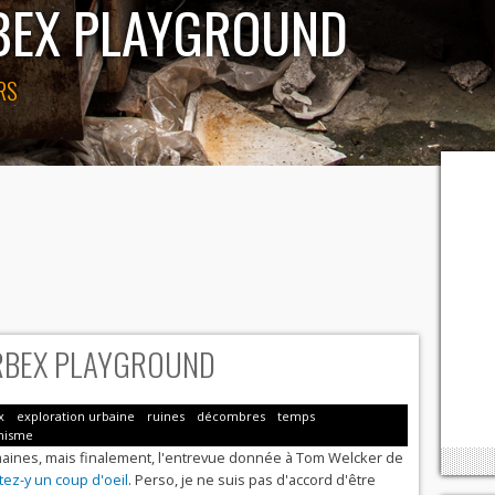
RBEX PLAYGROUND
RS
URBEX PLAYGROUND
x
exploration urbaine
ruines
décombres
temps
nisme
semaines, mais finalement, l'entrevue donnée à Tom Welcker de
tez-y un coup d'oeil
. Perso, je ne suis pas d'accord d'être