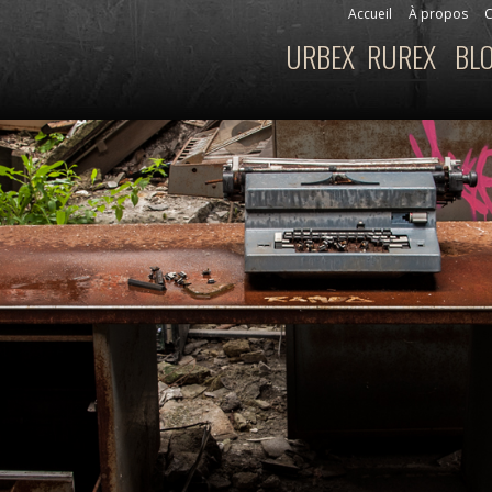
Aller au
Accueil
À propos
C
Menu secondaire
contenu
URBEX
RUREX
BL
Menu principal
principal