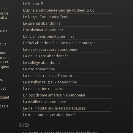
Le Silo no. 5
s
de ces
L'usine abandonnée George W. Reed & Co.
on de
Le Negro Community Center
oit à
Le juvénat abandonné
s
L'orphelinat abandonné
le de
L’ancien pensionnat pour filles
L’hôtel abandonné au pied de la montagne
plus
Le vieux laboratoire abandonné
ound
La vieille gare abandonnée
tement
ux et
Le collège abandonné
diques
Le zoo abandonné
La vieille ferraille de Théodore
es
Le pavillon religieux abandonné
avec
La vieille usine de carton
es
L’hippodrome américain abandonné
cluant
La distillerie abandonnée
pas à
Le vieil hôpital aux mains baladeuses
Le train touristique abandonné
RUREX