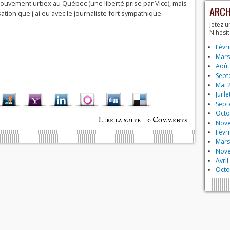
ouvement urbex au Québec (une liberté prise par Vice), mais
ARCH
sation que j'ai eu avec le journaliste fort sympathique.
Jetez u
N'hési
Févr
Mars
Août
Sept
Mai 
Juill
Sept
Octo
Lire la suite
de Vice Québec
0 Comments
Nov
parle d'Urbex
Févr
Playground
Mars
Nov
Avril
Octo