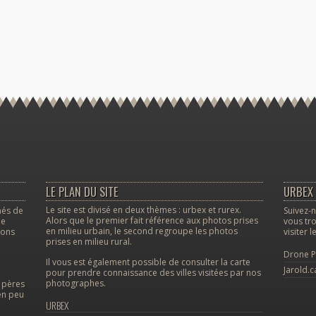
LE PLAN DU SITE
URBEX 
Le site est divisé en deux thèmes : urbex et rurex.
nés de
Suivez-n
Alors que le premier fait référence aux photos prises
le
vous tro
en milieu urbain, le second regroupe les photos
vons
visiter 
prises en milieu rural.
Drone P
Il vous est également possible de consulter la carte
Jarold.c
pour prendre connaissance des villes visitées par nos
photographes.
s pères
en peu
URBEX