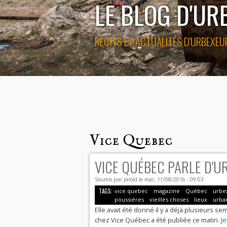
LE BLOG D'U
RÉCITS ET ACTUALITÉS D'URBEXEU
Vice Quebec
VICE QUÉBEC PARLE D'
Soumis par
Jarold
le mar, 11/08/2016 - 09:03
TAGS:
vice quebec
magazine
Québec
urbe
poussières
vieilles choses
lieux
urba
Elle avait été donné il y a déjà plusieurs 
chez Vice Québec a été publiée ce matin.
Je