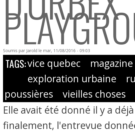
D'URBEX
PLAYGR
Soumis par
Jarold
le mar, 11/08/2016 - 09:03
TAGS:
vice quebec
magazine
exploration urbaine
r
poussières
vieilles choses
Elle avait été donné il y a dé
finalement, l'entrevue donné