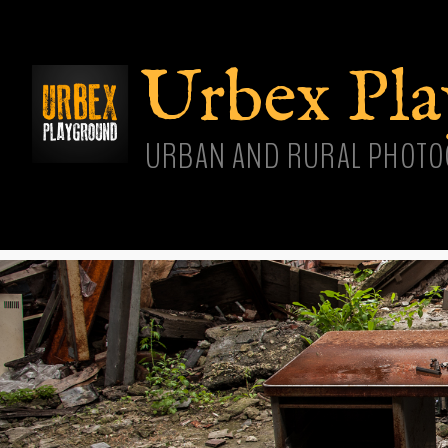
Aller
cont
princ
Urbex Pl
URBAN AND RURAL PHOTO