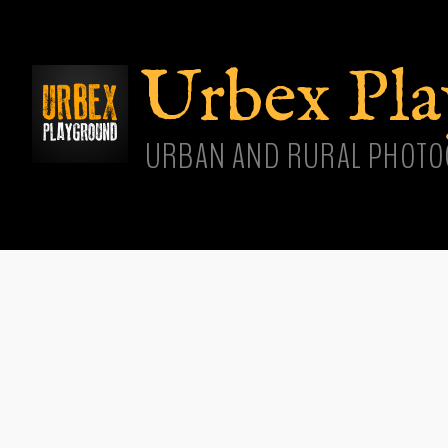
Aller
cont
princ
Urbex Pl
URBAN AND RURAL PHOTO