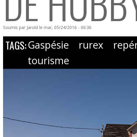
DE HOBB
Soumis par
Jarold
le mar, 05/24/2016 - 06:36
TAGS:
Gaspésie
rurex
repé
tourisme