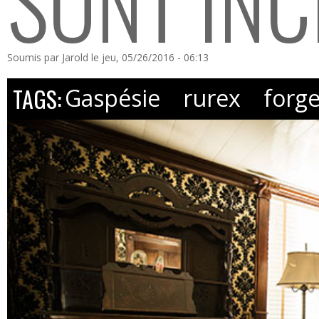
SONT IN
Soumis par
Jarold
le jeu, 05/26/2016 - 06:13
TAGS:
Gaspésie
rurex
forg