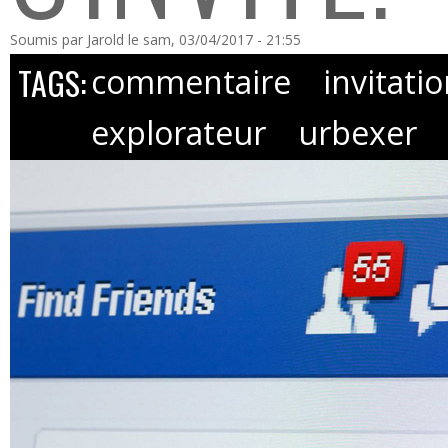
Soumis par
Jarold
le sam, 03/04/2017 - 21:55
TAGS:
commentaire
invitati
explorateur
urbexer