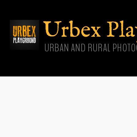
Aller
cont
princ
Urbex Pl
URBAN AND RURAL PHOTO