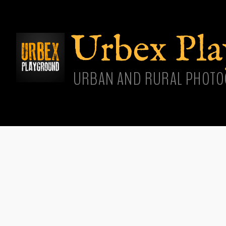
Aller
cont
princ
Urbex Pl
URBAN AND RURAL PHOTO