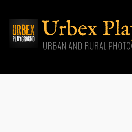
Aller
cont
princ
Urbex Pl
URBAN AND RURAL PHOTO