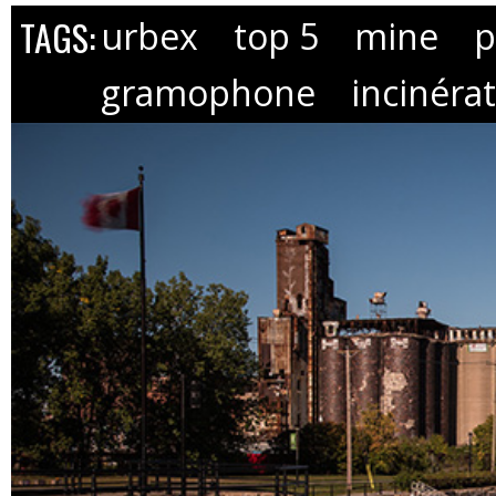
TAGS:
urbex
top 5
mine
p
gramophone
incinéra