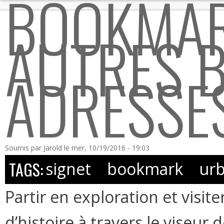
BOOKMAR
AUTRES 
ADRESSE
Soumis par
Jarold
le mer, 10/19/2016 - 19:03
TAGS:
signet
bookmark
ur
Partir en exploration et visi
d’histoire à travers le viseur