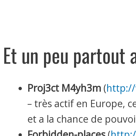
Et un peu partout a
Proj3ct M4yh3m
(
http:
– très actif en Europe, 
et a la chance de pouvoi
Forbidden-places
(
http: