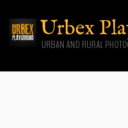
Aller
cont
princ
Urbex Pl
URBAN AND RURAL PHOTO