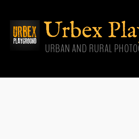
Aller
cont
princ
Urbex Pl
URBAN AND RURAL PHOTO