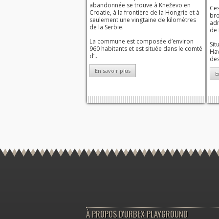
abandonnée se trouve à Kneževo en
Ces
Croatie, à la frontière de la Hongrie et à
bro
seulement une vingtaine de kilomètres
adm
de la Serbie.
de 
La commune est composée d’environ
Sit
960 habitants et est située dans le comté
Hav
d’...
des
En savoir plus
E
À PROPOS D'URBEX PLAYGROUND