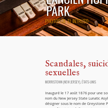
PARK
PHOTOS DE
EL INTRUSO
Scandales, suici
sexuelles
MORRISTOWN (NEW JERSEY), ÉTATS-UNIS
Inauguré le 17 août 1876 pour une so
nom du New Jersey State Lunatic Asy
désigner sous le nom de Greystone Par