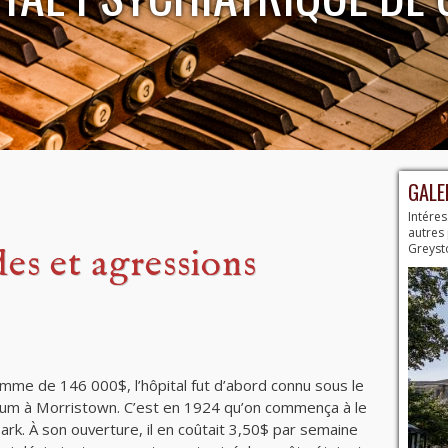
GALE
Intéres
autres 
Greyst
des et agressions
mme de 146 000$, l’hôpital fut d’abord connu sous le
lum à Morristown. C’est en 1924 qu’on commença à le
k. À son ouverture, il en coûtait 3,50$ par semaine