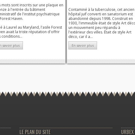
 mots sont inscrits sur une plaque en
nze à l'entrée du bâtiment
Contaminé à la tuberculose, cet ancien
inistratif de l'institut psychiatrique
hôpital juif converti en sanatorium est
Forest Haven.
abandonné depuis 1998. Construit en
1930, l'immeuble était de style Art déc
ué à Laurel au Maryland, l'asile Forest
un mouvement peu répandu à
en avait la triste réputation d'offrir
l'extérieur des villes. Était de style Art
 conditions...
déco, car il a...
n savoir plus
En savoir plus
LE PLAN DU SITE
URBEX 