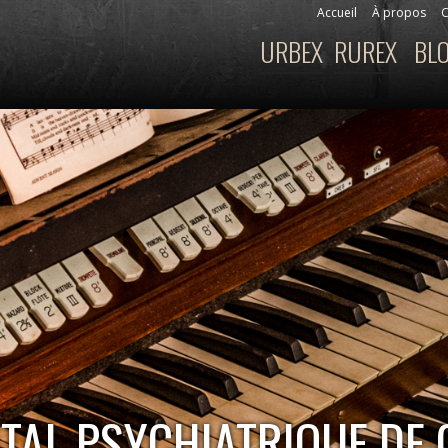
Aller au
Accueil
À propos
C
Menu secondaire
contenu
URBEX
RUREX
BL
Menu principal
principal
ITAL PSYCHIATRIQUE DE