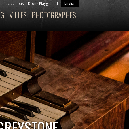
English
ontactez-nous
Drone Playground
OG
VILLES
PHOTOGRAPHES
 GREYSTONE