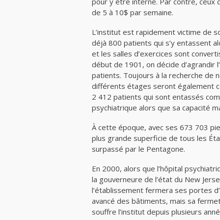
pour y être interné. Par contre, ceux 
de 5 à 10$ par semaine.
L’institut est rapidement victime de 
déjà 800 patients qui s’y entassent al
et les salles d’exercices sont convert
début de 1901, on décide d’agrandir l
patients. Toujours à la recherche de 
différents étages seront également con
2 412 patients qui sont entassés com
psychiatrique alors que sa capacité m
À cette époque, avec ses 673 703 pieds
plus grande superficie de tous les État
surpassé par le Pentagone.
En 2000, alors que l’hôpital psychiatr
la gouverneure de l’état du New Jers
l’établissement fermera ses portes d’i
avancé des bâtiments, mais sa fermet
souffre l’institut depuis plusieurs ann