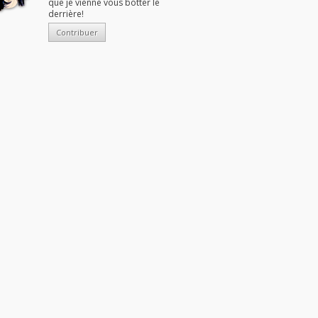
que je vienne vous botter le
derrière!
Contribuer