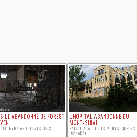
ASILE ABANDONNÉ DE FOREST
L'HÔPITAL ABANDONNÉ DU
AVEN
MONT-SINAÏ
UREL, MARYLAND (ÉTATS-UNIS)
SAINTE-AGATHE-DES-MONTS, QUEBEC
(CANADA)