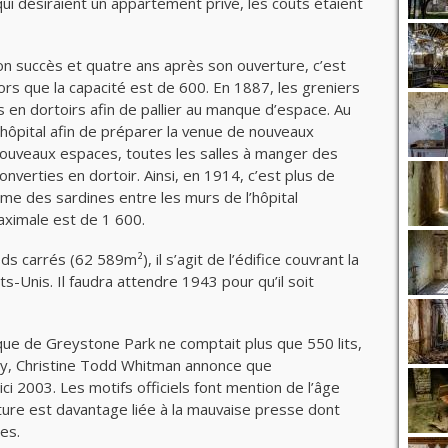
qui désiraient un appartement privé, les coûts étaient
son succès et quatre ans après son ouverture, c’est
ors que la capacité est de 600. En 1887, les greniers
is en dortoirs afin de pallier au manque d’espace. Au
’hôpital afin de préparer la venue de nouveaux
nouveaux espaces, toutes les salles à manger des
verties en dortoir. Ainsi, en 1914, c’est plus de
me des sardines entre les murs de l’hôpital
aximale est de 1 600.
 carrés (62 589m²), il s’agit de l’édifice couvrant la
s-Unis. Il faudra attendre 1943 pour qu’il soit
ique de Greystone Park ne comptait plus que 550 lits,
ey, Christine Todd Whitman annonce que
ci 2003. Les motifs officiels font mention de l’âge
ure est davantage liée à la mauvaise presse dont
ées.