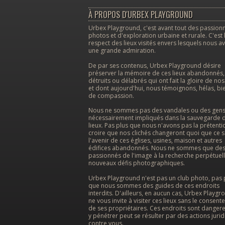
À PROPOS D'URBEX PLAYGROUND
Urbex Playground, c'est avant tout des passion
photos et d'exploration urbaine et rurale. C'est 
respect des lieux visités envers lesquels nous a
une grande admiration.
De par ses contenus, Urbex Playground désire
préserver la mémoire de ces lieux abandonnés,
détruits ou délabrés qui ont fait la gloire de no
et dont aujourd'hui, nous témoignons, hélas, bi
de compassion.
Nous ne sommes pas des vandales ou des gen
nécessairement impliqués dans la sauvegarde 
lieux. Pas plus que nous n'avons pas la prétenti
croire que nos clichés changeront quoi que ce s
l'avenir de ces églises, usines, maison et autres
édifices abandonnés. Nous ne sommes que de
passionnés de l'image à la recherche perpétuel
nouveaux défis photographiques.
Urbex Playground n'est pas un club photo, pas 
que nous sommes des guides de ces endroits
interdits. D'ailleurs, en aucun cas, Urbex Playgr
ne vous invite à visiter ces lieux sans le consen
de ses propriétaires. Ces endroits sont dangere
y pénétrer peut se résulter par des actions juri
contre vous.