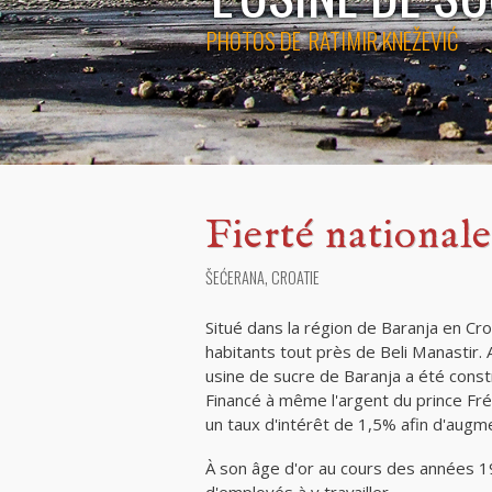
PHOTOS DE
RATIMIR KNEŽEVIĆ
Fierté nationale
ŠEĆERANA, CROATIE
Situé dans la région de Baranja en C
habitants tout près de Beli Manastir. A
usine de sucre de Baranja a été constr
Financé à même l'argent du prince Fr
un taux d'intérêt de 1,5% afin d'augm
À son âge d'or au cours des années 19
d'employés à y travailler.