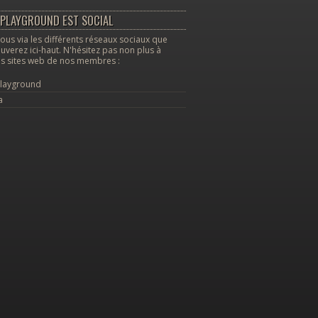
PLAYGROUND EST SOCIAL
ous via les différents réseaux sociaux que
uverez ici-haut. N'hésitez pas non plus à
les sites web de nos membres :
layground
a