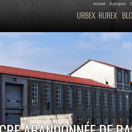
Aller au
Accueil
À propos
C
Menu secondaire
contenu
URBEX
RUREX
BL
Menu principal
principal
SUCRE ABANDONNÉE DE B