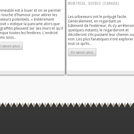
MONTRÉAL, QUEBEC (CANADA)
mmeuble est à louer et on se permet
 touche d'humour pour attirer les
Les urbexeurs ont le préjugé facile.
eteurs potentiels. « Entièrement
Généralement, en regardant un
ové » indique la pancarte alors que
bâtiment de l’extérieur, ils s’y arrêteron
 graffitis pleuvent sur ses murs et qu'il
quelques instants, le regarderont et
que toutes les fenêtres. L'endroit
décideront s’ils passent leur chemin ou
nu sous...
non. Les plus fanatiques iront explorer
tout ce qu’ils...
n savoir plus
En savoir plus