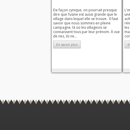
De façon cynique, on pourrait presque
L'i
dire que l’usine est aussi grande que le
une
village dans lequel elle se trouve. Il faut
ach
savoir que nous sommes en pleine
rén
campagne, là où les villageois se
les
connaissent tous par leur prénom. À vue
man
de nez, ils ne...
con
En savoir plus
E