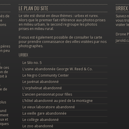
LE PLAN DU SITE
URBEX 
Le site est divisé en deux thèmes : urbex et rurex.
nés de
Suivez-n
Alors que le premier fait référence aux photos prises
le
vous tro
en milieu urbain, le second regroupe les photos
vons
visiter 
prises en milieu rural.
Drone P
Il vous est également possible de consulter la carte
Jarold.c
pour prendre connaissance des villes visitées par nos
photographes.
s pères
en peu
URBEX
Le Silo no. 5
s
de ces
L'usine abandonnée George W. Reed & Co.
on de
Le Negro Community Center
oit à
Le juvénat abandonné
s
L'orphelinat abandonné
le de
L’ancien pensionnat pour filles
L’hôtel abandonné au pied de la montagne
plus
Le vieux laboratoire abandonné
ound
La vieille gare abandonnée
tement
ux et
Le collège abandonné
diques
Le zoo abandonné